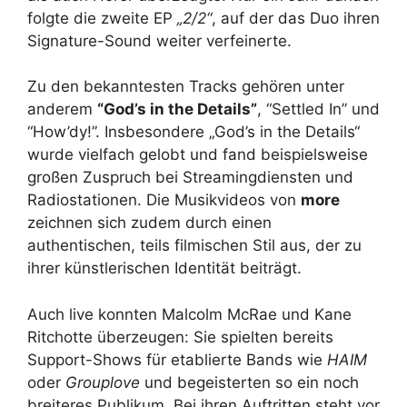
folgte die zweite EP
„2/2“
, auf der das Duo ihren
Signature-Sound weiter verfeinerte.
Zu den bekanntesten Tracks gehören unter
anderem
“God’s in the Details”
, “Settled In” und
“How’dy!”. Insbesondere „God’s in the Details“
wurde vielfach gelobt und fand beispielsweise
großen Zuspruch bei Streamingdiensten und
Radiostationen. Die Musikvideos von
more
zeichnen sich zudem durch einen
authentischen, teils filmischen Stil aus, der zu
ihrer künstlerischen Identität beiträgt.
Auch live konnten Malcolm McRae und Kane
Ritchotte überzeugen: Sie spielten bereits
Support-Shows für etablierte Bands wie
HAIM
oder
Grouplove
und begeisterten so ein noch
breiteres Publikum. Bei ihren Auftritten steht vor