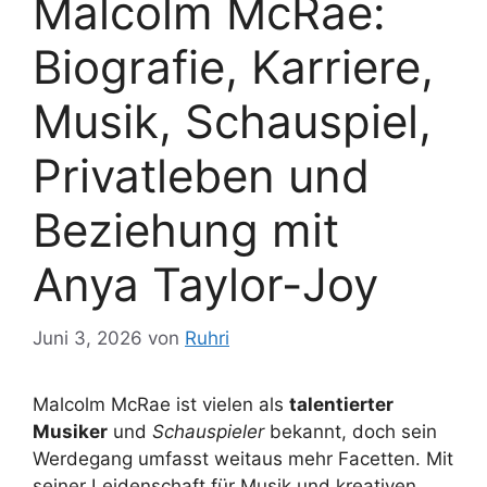
Malcolm McRae:
Biografie, Karriere,
Musik, Schauspiel,
Privatleben und
Beziehung mit
Anya Taylor-Joy
Juni 3, 2026
von
Ruhri
Malcolm McRae ist vielen als
talentierter
Musiker
und
Schauspieler
bekannt, doch sein
Werdegang umfasst weitaus mehr Facetten. Mit
seiner Leidenschaft für Musik und kreativen