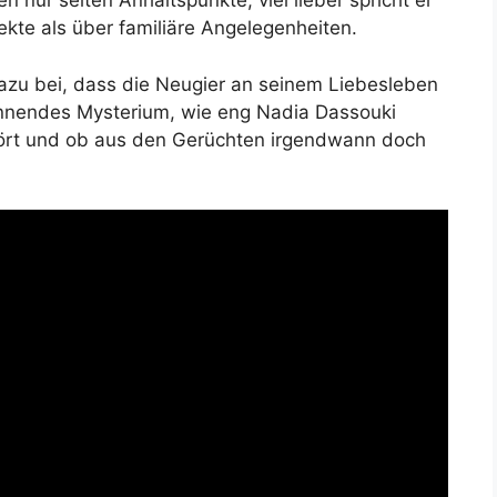
n nur selten Anhaltspunkte; viel lieber spricht er
ekte als über familiäre Angelegenheiten.
azu bei, dass die Neugier an seinem Liebesleben
pannendes Mysterium, wie eng Nadia Dassouki
hört und ob aus den Gerüchten irgendwann doch