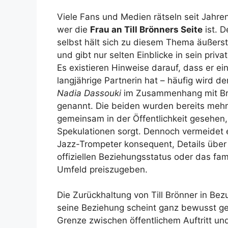
Viele Fans und Medien rätseln seit Jahre
wer die
Frau an Till Brönners Seite
ist. D
selbst hält sich zu diesem Thema äußers
und gibt nur selten Einblicke in sein priv
Es existieren Hinweise darauf, dass er ei
langjährige Partnerin hat – häufig wird d
Nadia Dassouki
im Zusammenhang mit Br
genannt. Die beiden wurden bereits meh
gemeinsam in der Öffentlichkeit gesehen,
Spekulationen sorgt. Dennoch vermeidet 
Jazz-Trompeter konsequent, Details über
offiziellen Beziehungsstatus oder das fami
Umfeld preiszugeben.
Die Zurückhaltung von Till Brönner in Bez
seine Beziehung scheint ganz bewusst gew
Grenze zwischen öffentlichem Auftritt un