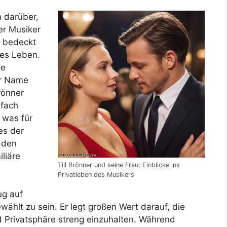
n darüber,
er Musiker
t bedeckt
ates Leben.
ne
er Name
önner
rfach
 was für
es der
 den
liäre
Till Brönner und seine Frau: Einblicke ins
Privatleben des Musikers
ug auf
ählt zu sein. Er legt großen Wert darauf, die
d Privatsphäre streng einzuhalten. Während