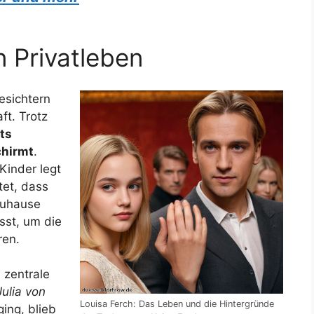
n Privatleben
esichtern
ft. Trotz
ts
chirmt
.
Kinder legt
tet, dass
 Zuhause
sst, um die
ren.
 zentrale
Julia von
Louisa Ferch: Das Leben und die Hintergründe
ging, blieb