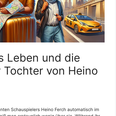
s Leben und die
 Tochter von Heino
nnten Schauspielers Heino Ferch automatisch im
eiß man erstaunlich wenig über sie. Während ihr