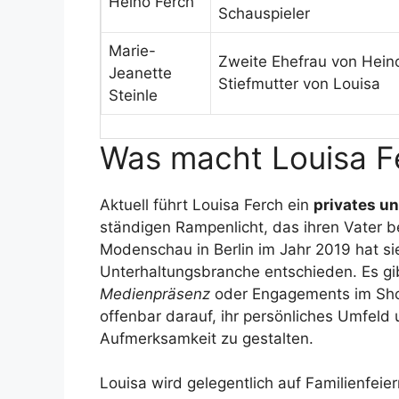
Heino Ferch
Schauspieler
Marie-
Zweite Ehefrau von Heino
Jeanette
Stiefmutter von Louisa
Steinle
Was macht Louisa F
Aktuell führt Louisa Ferch ein
privates u
ständigen Rampenlicht, das ihren Vater beg
Modenschau in Berlin im Jahr 2019 hat sie
Unterhaltungsbranche entschieden. Es g
Medienpräsenz
oder Engagements im Show
offenbar darauf, ihr persönliches Umfeld 
Aufmerksamkeit zu gestalten.
Louisa wird gelegentlich auf Familienfeie