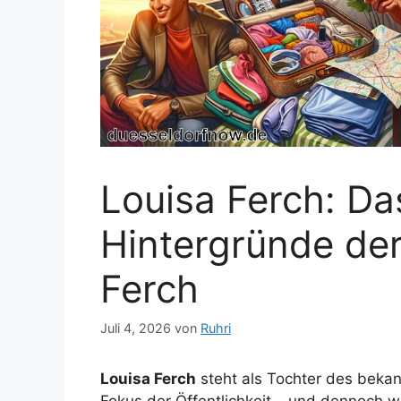
Louisa Ferch: Da
Hintergründe der
Ferch
Juli 4, 2026
von
Ruhri
Louisa Ferch
steht als Tochter des beka
Fokus der Öffentlichkeit – und dennoch w