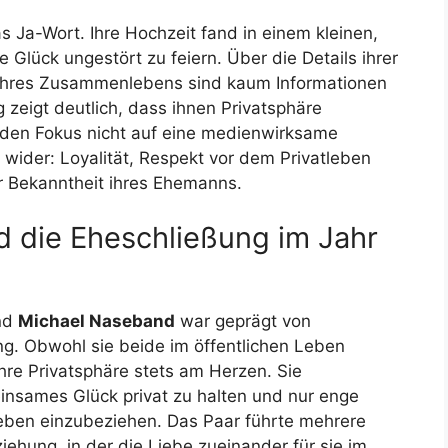
as Ja-Wort. Ihre Hochzeit fand in einem kleinen,
 Glück ungestört zu feiern. Über die Details ihrer
ihres Zusammenlebens sind kaum Informationen
g zeigt deutlich, dass ihnen Privatsphäre
 den Fokus nicht auf eine medienwirksame
e wider: Loyalität, Respekt vor dem Privatleben
r Bekanntheit ihres Ehemanns.
 die Eheschließung im Jahr
nd
Michael Naseband
war geprägt von
g. Obwohl sie beide im öffentlichen Leben
hre Privatsphäre stets am Herzen. Sie
insames Glück privat zu halten und nur enge
Leben einzubeziehen. Das Paar führte mehrere
ehung, in der die Liebe zueinander für sie im