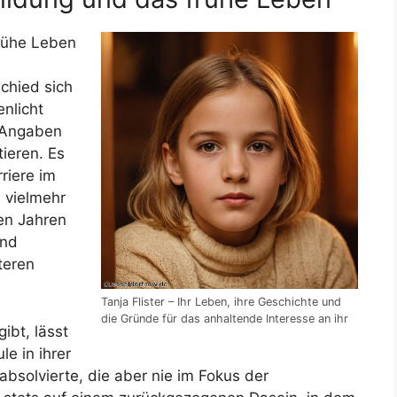
frühe Leben
schied sich
nlicht
n Angaben
ieren. Es
rriere im
 vielmehr
en Jahren
und
teren
Tanja Flister – Ihr Leben, ihre Geschichte und
die Gründe für das anhaltende Interesse an ihr
ibt, lässt
le in ihrer
bsolvierte, die aber nie im Fokus der