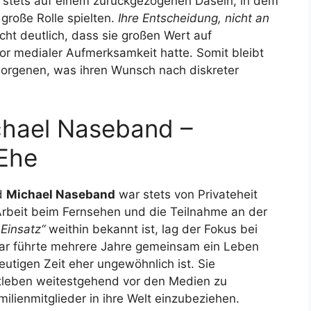
gen stets auf einem zurückgezogenen Dasein, in dem
große Rolle spielten.
Ihre Entscheidung, nicht an
cht deutlich, dass sie großen Wert auf
or medialer Aufmerksamkeit hatte. Somit bleibt
orgenen, was ihren Wunsch nach diskreter
ichael Naseband –
Ehe
d
Michael Naseband
war stets von Privateheit
rbeit beim Fernsehen und die Teilnahme an der
Einsatz“
weithin bekannt ist, lag der Fokus bei
Paar führte mehrere Jahre gemeinsam ein Leben
eutigen Zeit eher ungewöhnlich ist. Sie
atleben weitestgehend vor den Medien zu
lienmitglieder in ihre Welt einzubeziehen.